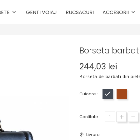
SETE
GENTI VOIAJ
RUCSACURI
ACCESORII
keyboard_arrow_down
keyboard_arrow_down
Borseta barbati
244,03 lei
Borseta de barbati din piel
Culoare :
Negru
Cogna
Cantitate :
Livrare