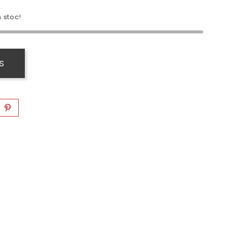
 stoc!
S