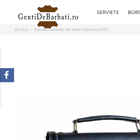
SERVIETE
BOR
Acasa
Borseta barbati din piele naturala B103