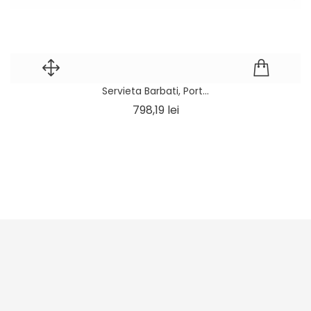
Servieta Barbati, Port...
Pret
798,19 lei
1
2
3
…
7
Urmatorul



