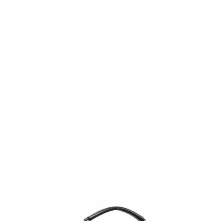
Servieta Barbati Din Piele...
Pret
330,00 lei