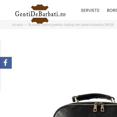
SERVIETE
BOR
Acasa
Rucsac dama pentru laptop din piele naturala, DR126