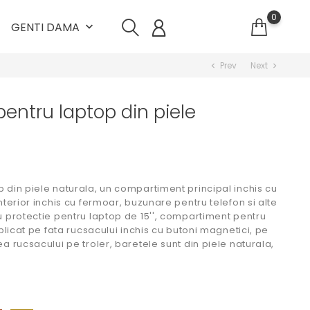
0
GENTI DAMA
keyboard_arrow_down
Prev
Next
chevron_left
chevron_right
ntru laptop din piele
din piele naturala, un compartiment principal inchis cu
terior inchis cu fermoar, buzunare pentru telefon si alte
 protectie pentru laptop de 15'', compartiment pentru
plicat pe fata rucsacului inchis cu butoni magnetici, pe
 rucsacului pe troler, baretele sunt din piele naturala,