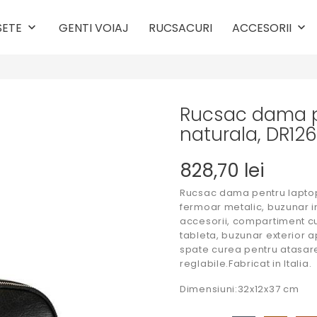
SETE
GENTI VOIAJ
RUCSACURI
ACCESORII
keyboard_arrow_down
keyboard_arrow_down
Rucsac dama pe
naturala, DR126
828,70 lei
Rucsac dama pentru laptop 
fermoar metalic, buzunar in
accesorii, compartiment cu
tableta, buzunar exterior a
spate curea pentru atasarea
reglabile.Fabricat in Italia.
Dimensiuni:32x12x37 cm