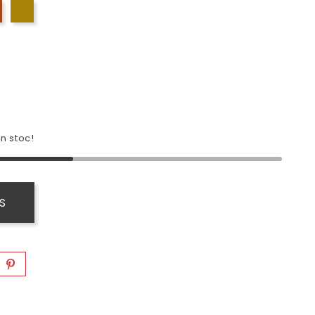
Cognac
Miere
n stoc!
S