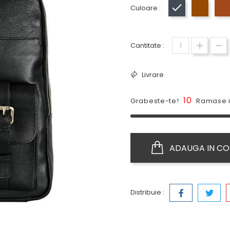
Culoare :
Negru
Maro
Cantitate :
Livrare
10
Grabeste-te!
Ramase i
ADAUGA IN CO
Distribuie :