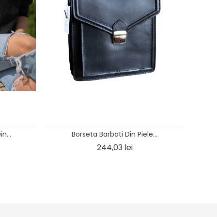
n...
Borseta Barbati Din Piele...
Pret
244,03 lei