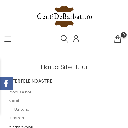
0
Harta Site-Ului
OFERTELE NOASTRE
Produse noi
Marci
Util Land
Furnizori
CATEGORII